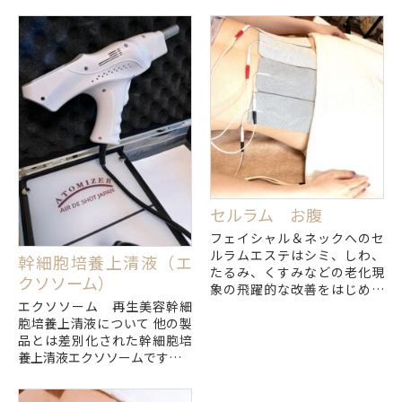
セルラム お腹
フェイシャル＆ネックへのセ
ルラムエステはシミ、しわ、
幹細胞培養上清液（エ
たるみ、くすみなどの老化現
クソソーム）
象の飛躍的な改善をはじめ、
エクソソーム 再生美容幹細
火傷や傷、打撲、アトピー、
胞培養上清液について 他の製
ニキビなど様々な皮膚トラブ
品とは差別化された幹細胞培
ルを安全に改善します。
養上清液エクソソームです。
🔸安全基準を満たしている